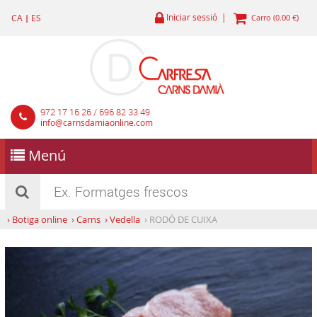
Iniciar sessió |
CA
|
ES
Carro (0.00 €)
972 17 16 26 / 696 82 33 49
info@carnsdamiaonline.com
Menú
›
Botiga online
›
Carns
›
Vedella
›
RODÓ DE CUIXA