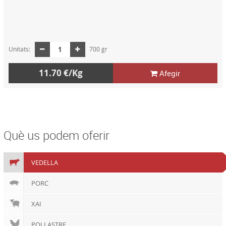
Unitats:
700 gr
11.70 €/Kg
Afegir
Què us podem oferir
VEDELLA
PORC
XAI
POLLASTRE