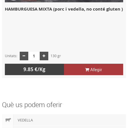
HAMBURGUESA MIXTA (porc i vedella, no conté gluten )
Unitats:
130 gr
9.85 €/Kg
Afegir
Què us podem oferir
VEDELLA