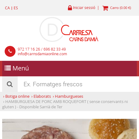
Iniciar sessió |
CA
|
ES
Carro (0.00 €)
972 17 16 26 / 696 82 33 49
info@carnsdamiaonline.com
Menú
›
Botiga online
›
Elaborats
›
Hamburgueses
›
HAMBURGUESA DE PORC AMB ROQUEFORT ( sense conservants ni
gluten ) - Disponible Sarrià de Ter