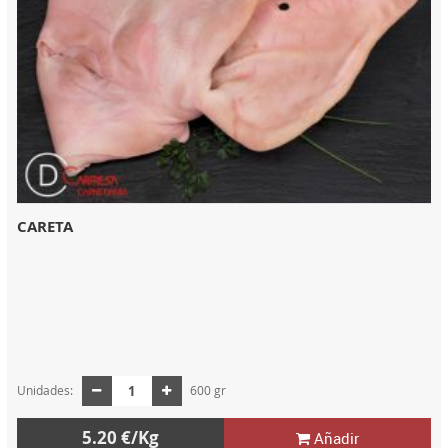
CARETA
Unidades:
600 gr
5.20 €/Kg
Añadir