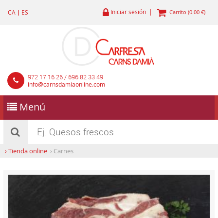
Iniciar sesión |
CA
|
ES
Carrito (0.00 €)
972 17 16 26 / 696 82 33 49
info@carnsdamiaonline.com
Menú
›
Tienda online
›
Carnes