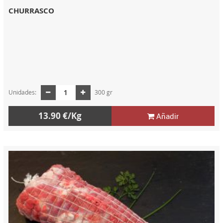
CHURRASCO
Unidades:
300 gr
13.90 €/Kg
Añadir