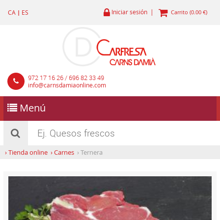
Iniciar sesión |
CA
|
ES
Carrito (0.00 €)
972 17 16 26 / 696 82 33 49
info@carnsdamiaonline.com
Menú
›
Tienda online
›
Carnes
›
Ternera