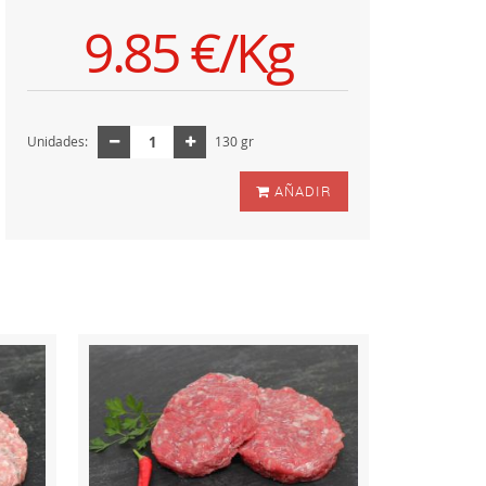
9.85 €/Kg
Unidades:
130 gr
AÑADIR