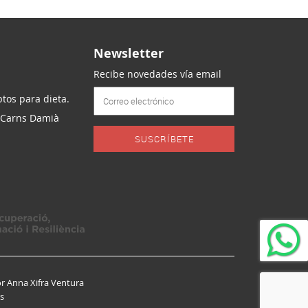
Newsletter
Recibe novedades vía email
tos para dieta.
 Carns Damià
SUSCRÍBETE
r Anna Xifra Ventura
es