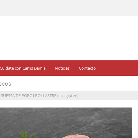
Cuidate con Carns Damià
Noticias
Contacto
ESSA DE PORC I POLLASTRE ( sin gluten)