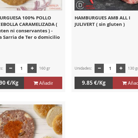
URGUESA 100% POLLO
HAMBURGUES AMB ALL I
EBOLLA CARAMELIZADA (
JULIVERT ( sin gluten )
uten ni conservantes ) -
 Sarria de Ter o domicilio
es:
160 gr
Unidades:
130 g
90 €/Kg
9.85 €/Kg
Añadir
Añad