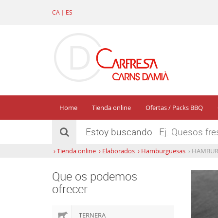
CA
|
ES
Home
Tienda online
Ofertas / Packs BBQ
Estoy buscando
›
Tienda online
›
Elaborados
›
Hamburguesas
›
HAMBURGU
Que os podemos
ofrecer
TERNERA