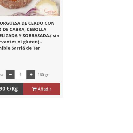
URGUESA DE CERDO CON
 DE CABRA, CEBOLLA
LIZADA Y SOBRASADA.( sin
vantes ni gluten) -
ible Sarriá de Ter
es:
160 gr
90 €/Kg
Añadir