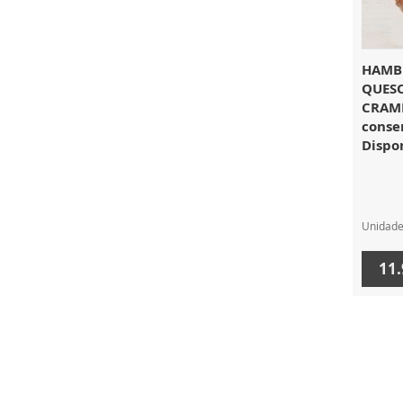
HAMB
QUESO
CRAME
conser
Dispon
Unidad
11.