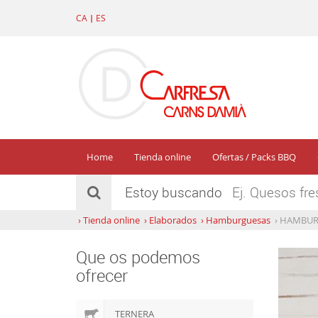
CA
|
ES
Home
Tienda online
Ofertas / Packs BBQ
Estoy buscando
›
Tienda online
›
Elaborados
›
Hamburguesas
›
HAMBURGU
Que os podemos
ofrecer
TERNERA