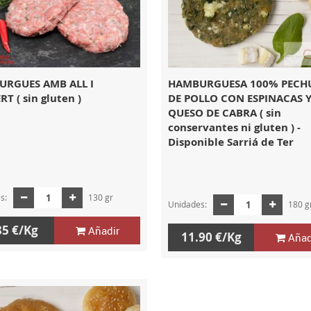
RGUES AMB ALL I
HAMBURGUESA 100% PECH
RT ( sin gluten )
DE POLLO CON ESPINACAS 
QUESO DE CABRA ( sin
conservantes ni gluten ) -
Disponible Sarriá de Ter
es:
130 gr
Unidades:
180 g
85 €/Kg
Añadir
11.90 €/Kg
Añad