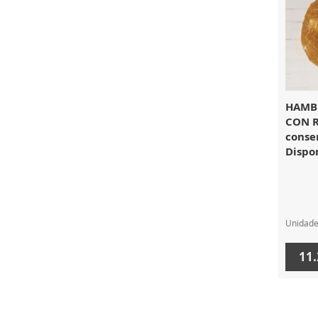
HAMB
CON R
conser
Dispon
Unidad
11.