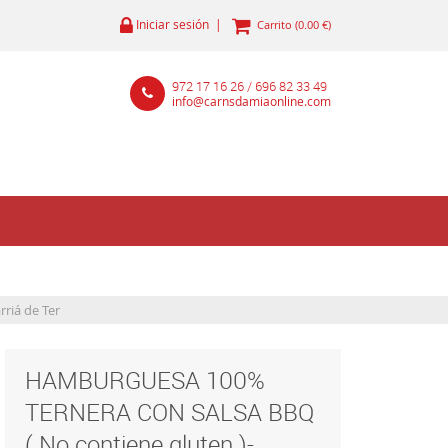
Iniciar sesión |
Carrito (0.00 €)
972 17 16 26 / 696 82 33 49
info@carnsdamiaonline.com
riá de Ter
HAMBURGUESA 100%
TERNERA CON SALSA BBQ
( No contiene gluten )-