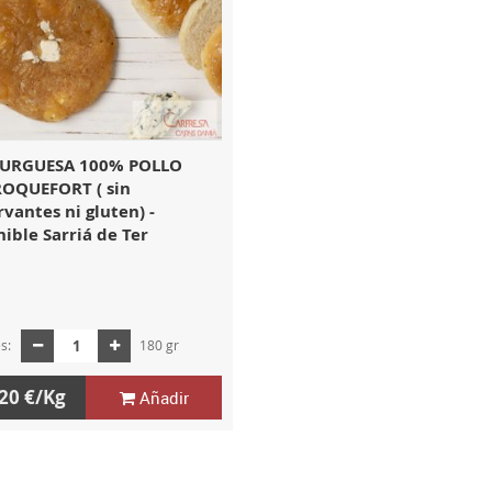
URGUESA 100% POLLO
OQUEFORT ( sin
vantes ni gluten) -
ible Sarriá de Ter
es:
180 gr
20 €/Kg
Añadir